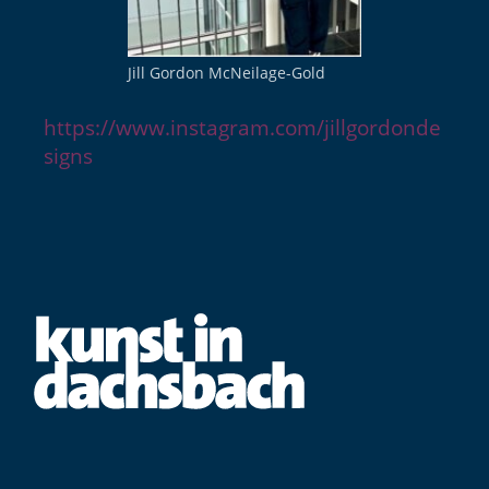
eit
Jill Gordon McNeilage-Gold
odus
https://www.instagram.com/jillgordonde
signs
dus