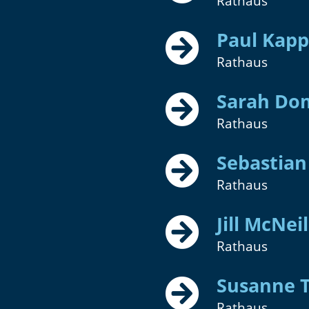
Rathaus
Paul Kapp
Rathaus
Sarah Do
Rathaus
Sebastian
Rathaus
Jill McNei
Rathaus
Susanne T
Rathaus