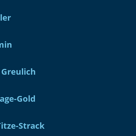
ler
min
 Greulich
lage-Gold
itze-Strack