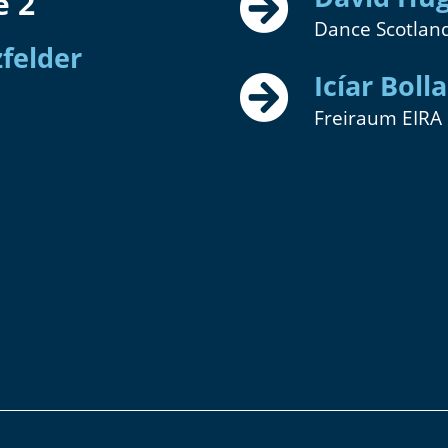
e 2
Dance Scotlan
felder
Icíar Bol
Freiraum EIRA