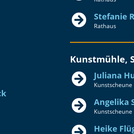
Stefanie 
Rathaus
Kunstmühle, S
Juliana 
Kunstscheune
ck
Angelika
Kunstscheune
Heike Flü