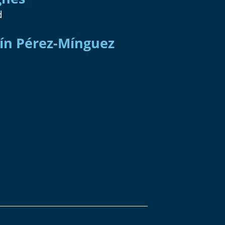
d
laín Pérez-Mínguez