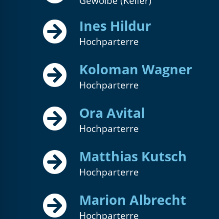
Gewölbe (Keller)
l für Anfallsicherheit
Ines Hildur
-freundlicher Modus
Hochparterre
Koloman Wagner
dheitsmodus
Hochparterre
Ora Avital
psie-sicherer Modus
Hochparterre
Matthias Kutsch
Hochparterre
Marion Albrecht
Hochparterre