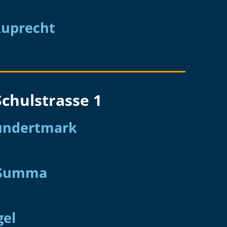
Ruprecht
chulstrasse 1
Hundertmark
 Summa
gel