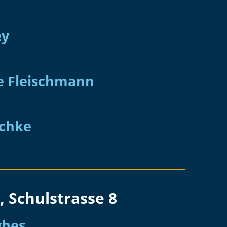
ey
e Fleischmann
schke
, Schulstrasse 8
ghes